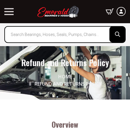
Products
search
Refund and Returns Policy
HOME
REFUND AND RETURNS POLICY
Overview